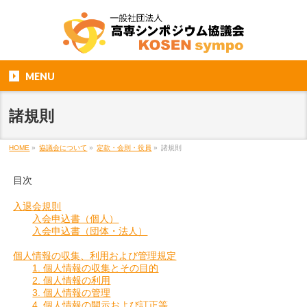
MENU
諸規則
HOME
»
協議会について
»
定款・会則・役員
»
諸規則
​​目次
入退会規則
入会申込書（個人）
入会申込書（団体・法人）
個人情報の収集、利用および管理規定
1. 個人情報の収集とその目的
2. 個人情報の利用
3. 個人情報の管理
4. 個人情報の開示および訂正等