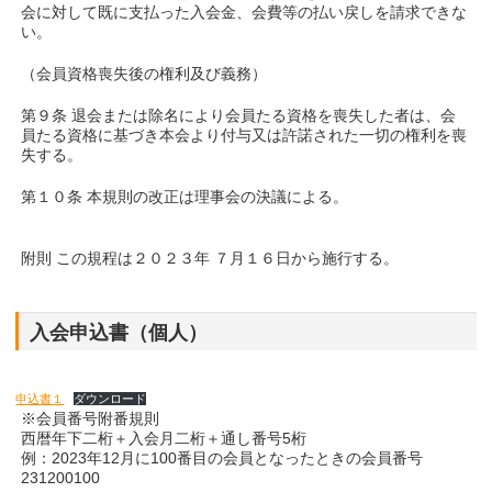
会に対して既に支払った入会金、会費等の払い戻しを請求できな
い。
（会員資格喪失後の権利及び義務）
第９条 退会または除名により会員たる資格を喪失した者は、会
員たる資格に基づき本会より付与又は許諾された一切の権利を喪
失する。
第１０条 本規則の改正は理事会の決議による。
附則 この規程は２０２３年 ７月１６日から施行する。
入会申込書（個人）
申込書１
ダウンロード
※会員番号附番規則
西暦年下二桁＋入会月二桁＋通し番号5桁
例：2023年12月に100番目の会員となったときの会員番号
231200100