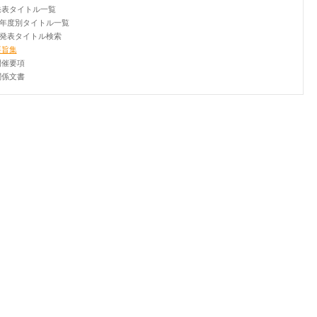
発表タイトル一覧
年度別タイトル一覧
発表タイトル検索
要旨集
開催要項
関係文書