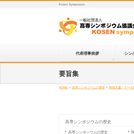
Kosen Symposium
代表理事挨拶
シン
要旨集
HOME
»
高専シンポジウムの歴史
»
関係文書・データ
高専シンポジウムの歴史
高専シンポジウムの歴史