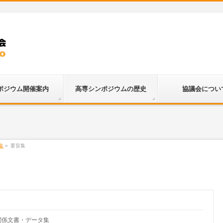
ポジウム開催案内
高専シンポジウムの歴史
協議会につい
集
»
要旨集
関係文書・データ集