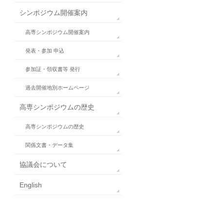
シンポジウム開催案内
高専シンポジウム開催案内
発表・参加 申込
参加証・領収書等 発行
過去開催地別ホームページ
高専シンポジウムの歴史
高専シンポジウムの歴史
関係文書・データ集
協議会について
English