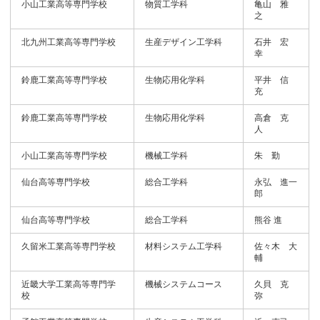
小山工業高等専門学校
物質工学科
亀山 雅
之
北九州工業高等専門学校
生産デザイン工学科
石井 宏
幸
鈴鹿工業高等専門学校
生物応用化学科
平井 信
充
鈴鹿工業高等専門学校
生物応用化学科
高倉 克
人
小山工業高等専門学校
機械工学科
朱 勤
仙台高等専門学校
総合工学科
永弘 進一
郎
仙台高等専門学校
総合工学科
熊谷 進
久留米工業高等専門学校
材料システム工学科
佐々木 大
輔
近畿大学工業高等専門学
機械システムコース
久貝 克
校
弥