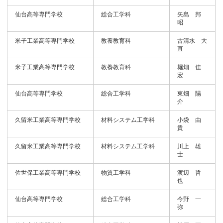
仙台高等専門学校
総合工学科
矢島 邦
昭
米子工業高等専門学校
教養教育科
古清水 大
直
米子工業高等専門学校
教養教育科
堀畑 佳
宏
仙台高等専門学校
総合工学科
東畑 陽
介
久留米工業高等専門学校
材料システム工学科
小袋 由
貴
久留米工業高等専門学校
材料システム工学科
川上 雄
士
佐世保工業高等専門学校
物質工学科
渡辺 哲
也
仙台高等専門学校
総合工学科
今野 一
弥