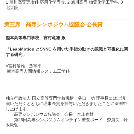
1 旭川高専専攻科 応用化学専攻, 2 旭川高専 物質化学工学科, 3
北大院工
第三席
高専シンポジウム協議会 会長賞
熊本高等専門学校 宮村竜雅 殿
「LeapMotion とSNNC を用いた手指の動きの認識と可視化に関
する研究」
○宮村竜雅・孫寧平
熊本高専人間情報システム工学科
独立行政法人 国立高等専門学校機構 谷口 功 理事長にはご講
演いただくとともに理事長賞を授与いただきましたことに深謝申
し上げます。
高専シンポジウム協議会 会長 本庄春雄
第26回高専シンポジウムオンライン審査ボード 委員長 鈴
木秋弘