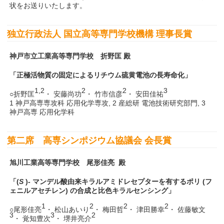
状をお送りいたします。
独立行政法人 国立高等専門学校機構 理事長賞
神戸市立工業高等専門学校 折野匡 殿
「正極活物質の固定によるリチウム硫黄電池の長寿命化」
1,2
2
2
3
○折野匡
・ 安藤尚功
・ 竹市信彦
・ 安田佳祐
1 神戸高専専攻科 応用化学専攻, 2 産総研 電池技術研究部門, 3
神戸高専 応用化学科
第二席 高専シンポジウム協議会 会長賞
旭川工業高等専門学校 尾形佳亮 殿
「(
S
)- マンデル酸由来キラルアミドレセプターを有するポリ (フ
ェニルアセチレン) の合成と比色キラルセンシング」
1
2
2
2
○尾形佳亮
・ 松山あいり
・ 梅田哲
・ 津田勝幸
・ 佐藤敏文
3
3
2
・ 覚知豊次
・ 堺井亮介