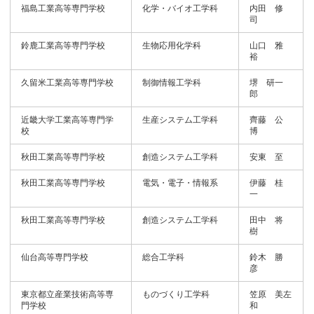
福島工業高等専門学校
化学・バイオ工学科
内田 修
司
鈴鹿工業高等専門学校
生物応用化学科
山口 雅
裕
久留米工業高等専門学校
制御情報工学科
堺 研一
郎
近畿大学工業高等専門学
生産システム工学科
齊藤 公
校
博
秋田工業高等専門学校
創造システム工学科
安東 至
秋田工業高等専門学校
電気・電子・情報系
伊藤 桂
一
秋田工業高等専門学校
創造システム工学科
田中 将
樹
仙台高等専門学校
総合工学科
鈴木 勝
彦
東京都立産業技術高等専
ものづくり工学科
笠原 美左
門学校
和