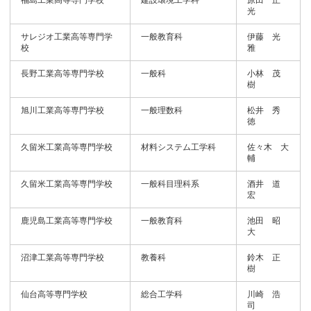
福島工業高等専門学校
建設環境工学科
原田 正
光
サレジオ工業高等専門学
一般教育科
伊藤 光
校
雅
長野工業高等専門学校
一般科
小林 茂
樹
旭川工業高等専門学校
一般理数科
松井 秀
徳
久留米工業高等専門学校
材料システム工学科
佐々木 大
輔
久留米工業高等専門学校
一般科目理科系
酒井 道
宏
鹿児島工業高等専門学校
一般教育科
池田 昭
大
沼津工業高等専門学校
教養科
鈴木 正
樹
仙台高等専門学校
総合工学科
川崎 浩
司