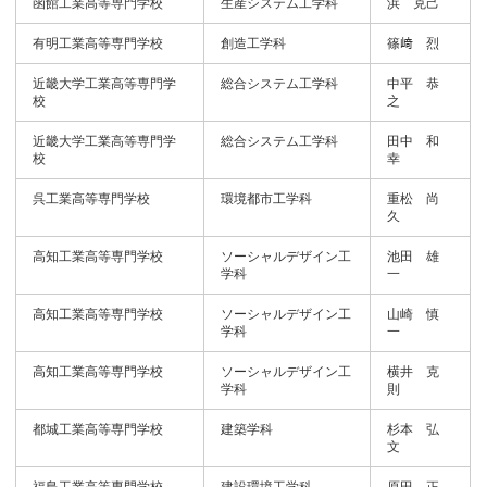
函館工業高等専門学校
生産システム工学科
浜 克己
有明工業高等専門学校
創造工学科
篠﨑 烈
近畿大学工業高等専門学
総合システム工学科
中平 恭
校
之
近畿大学工業高等専門学
総合システム工学科
田中 和
校
幸
呉工業高等専門学校
環境都市工学科
重松 尚
久
高知工業高等専門学校
ソーシャルデザイン工
池田 雄
学科
一
高知工業高等専門学校
ソーシャルデザイン工
山崎 慎
学科
一
高知工業高等専門学校
ソーシャルデザイン工
横井 克
学科
則
都城工業高等専門学校
建築学科
杉本 弘
文