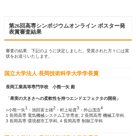
第26回高専シンポジウムオンライン ポスター発
表賞審査結果
審査の結果、下記のように決定しました。受賞された方々には賞
状をお送りいたします。
国立大学法人 長岡技術科学大学学長賞
長岡工業高等専門学校 小熊一矢 殿
「
果実の大きさへの柔軟性を持つエンドエフェクタの開発」
1
2
3
4
○小熊一矢
・池田富士雄
・村上祐貴
・外山茂浩
1 長岡高専 電気機械システム工学専攻, 2 長岡高専 機械工学科,
3 長岡高専 環境都市工学科, 4 長岡高専 制御工学科