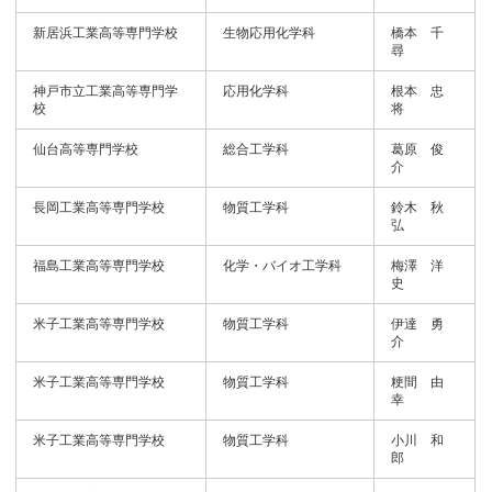
新居浜工業高等専門学校
生物応用化学科
橋本 千
尋
神戸市立工業高等専門学
応用化学科
根本 忠
校
将
仙台高等専門学校
総合工学科
葛原 俊
介
長岡工業高等専門学校
物質工学科
鈴木 秋
弘
福島工業高等専門学校
化学・バイオ工学科
梅澤 洋
史
米子工業高等専門学校
物質工学科
伊達 勇
介
米子工業高等専門学校
物質工学科
粳間 由
幸
米子工業高等専門学校
物質工学科
小川 和
郎