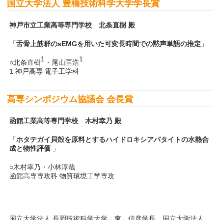
国立大学法人 豊橋技術科学大学学長賞
神戸市立工業高等専門学校 北条直樹 殿
「
舌骨上筋群のsEMGを用いた可変長時間での黙声単語の推定
」
1
1
○北条直樹
・尾山匡浩
1 神戸高専 電子工学科
高専シンポジウム協議会 会長賞
函館工業高等専門学校 木村幸乃 殿
「
ホタテガイ貝殻を原料とするハイドロキシアパタイトの水熱合
成と物性評価
」
○木村幸乃・小林淳哉
函館高専専攻科 物質環境工学専攻
国立大学法人 長岡技術科学大学 東 信彦学長、国立大学法人